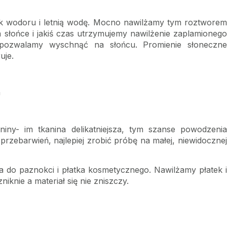
ek wodoru i letnią wodę. Mocno nawilżamy tym roztworem
słońce i jakiś czas utrzymujemy nawilżenie zaplamionego
n pozwalamy wyschnąć na słońcu. Promienie słoneczne
uje.
h
iny- im tkanina delikatniejsza, tym szanse powodzenia
rzebarwień, najlepiej zrobić próbę na małej, niewidocznej
do paznokci i płatka kosmetycznego. Nawilżamy płatek i
iknie a materiał się nie zniszczy.