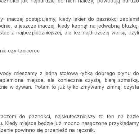
paznokci jak najbardziej do nich należy, powodują bardzo
- inaczej postępujemy, kiedy lakier do paznokci zaplamił
dnie, a jeszcze inaczej, kiedy kapnął na jedwabną bluzkę,
z najbezpieczniejszej, ale też najdroższej wersji, czyli
ie czy tapicerce
j wody mieszamy z jedną stołową łyżką dobrego płynu do
lamione miejsce, ale koniecznie czystą, białą szmatką.
ąknie w dywan. Potem to już tylko zmywamy zimną, czysta
czem do paznokci, najskuteczniejszy to ten na bazie
. Kiedy miejsce będzie już mocno nasączone przykładamy
zenie powinno się przenieść na ręcznik.