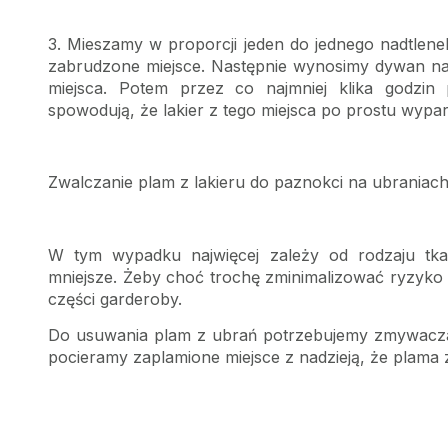
3. Mieszamy w proporcji jeden do jednego nadtlen
zabrudzone miejsce. Następnie wynosimy dywan na 
miejsca. Potem przez co najmniej klika godzi
spowodują, że lakier z tego miejsca po prostu wypar
Zwalczanie plam z lakieru do paznokci na ubraniac
W tym wypadku najwięcej zależy od rodzaju tkan
mniejsze. Żeby choć trochę zminimalizować ryzyko p
części garderoby.
Do usuwania plam z ubrań potrzebujemy zmywacza 
pocieramy zaplamione miejsce z nadzieją, że plama zn