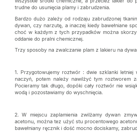
Wszystkie środki chemiczne, a przecież lakier do 
trudne do usunięcia plamy i zabrudzenia.
Bardzo dużo zależy od rodzaju zabrudzonej tkaniny
dywan, czy narzutę, a inaczej kiedy bawełniane spo
choć w każdym z tych przypadków można skorzystać 
oddanie do pralni chemicznej.
Trzy sposoby na zwalczanie plam z lakieru na dywan
1. Przygotowujemy roztwór : dwie szklanki letnie
naczyń, potem należy nawilżyć tym roztworem zap
Pocieramy tak długo, dopóki cały roztwór nie wsi
wodą i pozostawiamy do wyschnięcia.
2. W miejscu zaplamienia zwilżamy dywan zmywa
acetonu, można tez użyć stu procentowego acetonu
bawełniany ręcznik i dość mocno dociskamy, zabrud