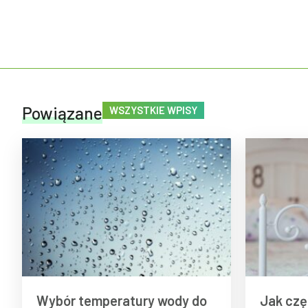
Powiązane
WSZYSTKIE WPISY
Wybór temperatury wody do
Jak czę