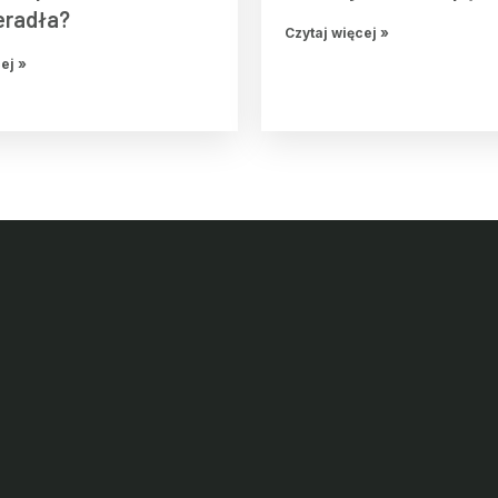
eradła?
Czytaj więcej »
ej »